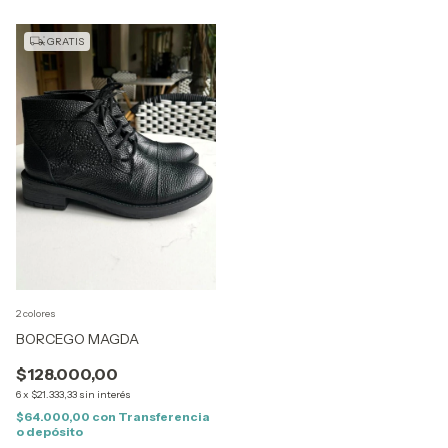
GRATIS
2 colores
BORCEGO MAGDA
$128.000,00
6
x
$21.333,33
sin interés
$64.000,00
con
Transferencia
o depósito