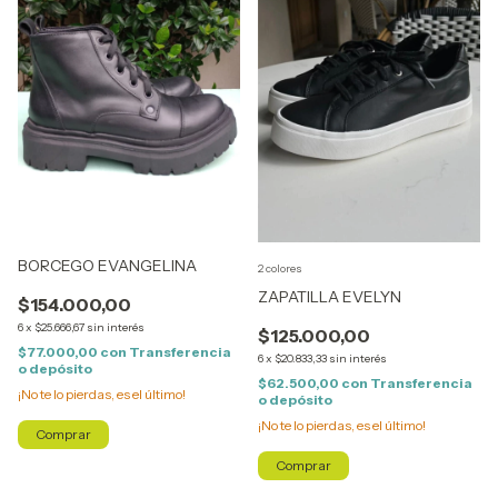
BORCEGO EVANGELINA
2 colores
ZAPATILLA EVELYN
$154.000,00
6
x
$25.666,67
sin interés
$125.000,00
$77.000,00
con
Transferencia
6
x
$20.833,33
sin interés
o depósito
$62.500,00
con
Transferencia
¡No te lo pierdas, es el último!
o depósito
¡No te lo pierdas, es el último!
Comprar
Comprar