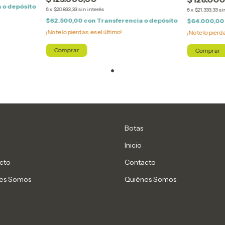
 o depósito
6
x
$20.833,33
sin interés
6
x
$21.333,33
si
$62.500,00
con
Transferencia o depósito
$64.000,0
¡No te lo pierdas, es el último!
¡No te lo pierda
Comprar
Comprar
Botas
Inicio
cto
Contacto
es Somos
Quiénes Somos