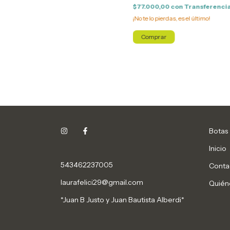
$77.000,00
con
Transferencia
¡No te lo pierdas, es el último!
Comprar
Botas
Inicio
543462237005
Conta
laurafelici29@gmail.com
Quién
*Juan B Justo y Juan Bautista Alberdi*