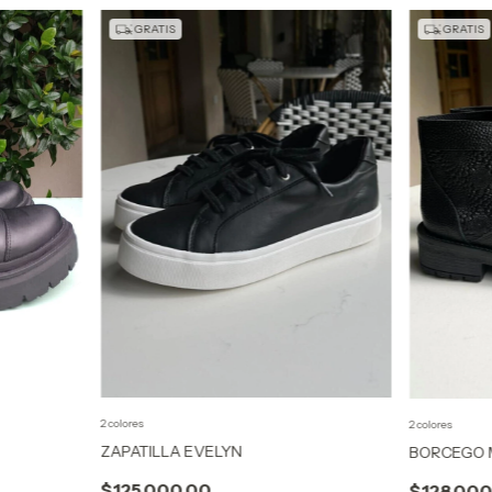
GRATIS
GRATIS
2 colores
2 colores
ZAPATILLA EVELYN
BORCEGO
$125.000,00
$128.000