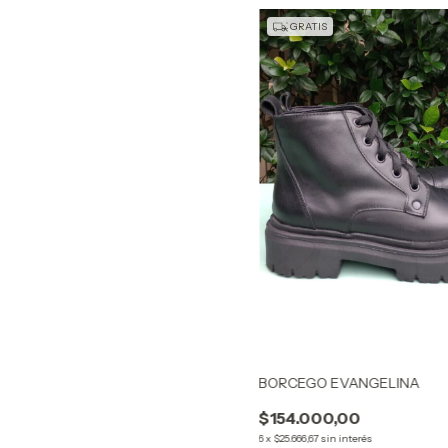
GRATIS
BORCEGO EVANGELINA
$154.000,00
6
x
$25.666,67
sin interés