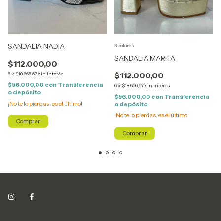
SANDALIA NADIA
3 colores
SANDALIA MARITA
$112.000,00
6
x
$18.666,67
sin interés
$112.000,00
$56.000,00
con
Transferencia
6
x
$18.666,67
sin interés
o depósito
$56.000,00
con
Transferencia
¡No te lo pierdas, es el último!
o depósito
¡No te lo pierdas, es el último!
Comprar
Comprar