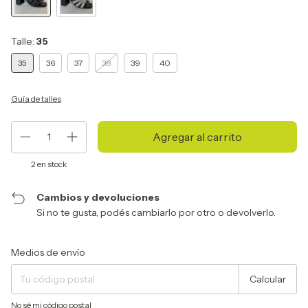
Talle:
35
35
36
37
38
39
40
Guía de talles
2
en stock
Cambios y devoluciones
Si no te gusta, podés cambiarlo por otro o devolverlo.
Entregas para el CP:
Cambiar CP
Medios de envío
Calcular
No sé mi código postal