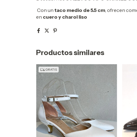
Con un
taco medio de 5.5 cm
, ofrecen como
en
cuero y charol liso
Productos similares
GRATIS