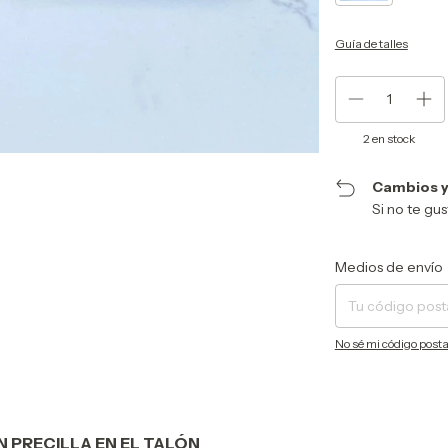
Guía de talles
2
en stock
Cambios y
Si no te gu
Entregas para el CP:
Medios de envío
No sé mi código posta
 PRECILLA EN EL TALÓN