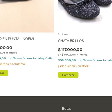
2 colores
R EN PUNTA - NOEMI
CHATA BRILLOS
00,00
$117.000,00
,00
sin interés
6
x
$19.500,00
sin interés
0,00
con
Transferencia o depósito
$58.500,00
con
Transferencia o d
pierdas, es el último!
¡Solo quedan
2
en stock!
rar
Comprar
Botas