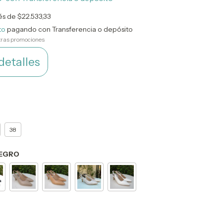
rés de
$22.533,33
to
pagando con Transferencia o depósito
tras promociones
detalles
38
EGRO