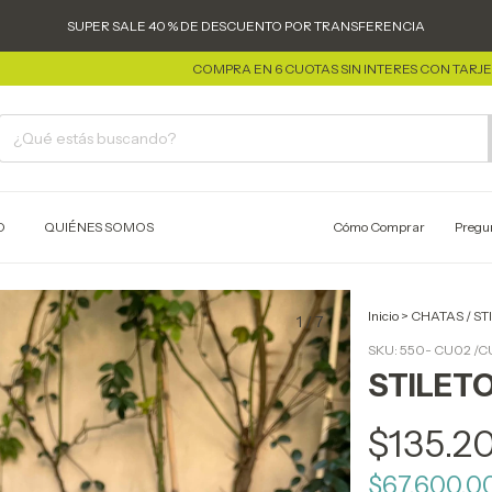
SUPER SALE 40 % DE DESCUENTO POR TRANSFERENCIA
COMPRA EN 6 CUOTAS SIN INTERES CON TARJETA
CO
O
QUIÉNES SOMOS
Cómo Comprar
Pregu
Inicio
>
CHATAS / ST
1
/
7
SKU:
550- CU02 /
STILET
$135.2
$67.600,0