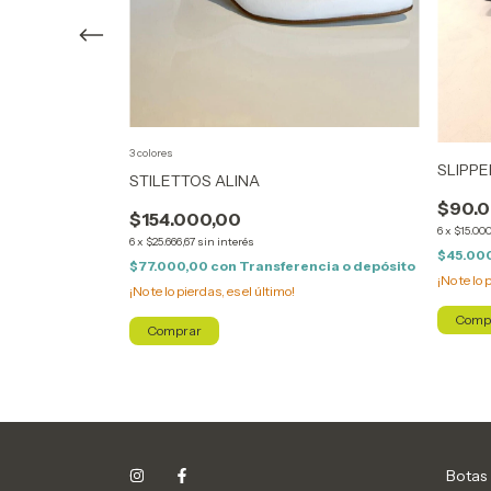
ILA
3 colores
SLIPPE
STILETTOS ALINA
$90.0
$154.000,00
6
x
$15.000
ncia o depósito
6
x
$25.666,67
sin interés
$45.00
$77.000,00
con
Transferencia o depósito
¡No te lo 
¡No te lo pierdas, es el último!
Comp
Comprar
Botas