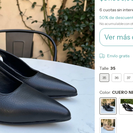
6
cuotas sin inte
50% de descuen
No acumulable con o
Ver más 
Envío gratis
Talle:
35
35
36
37
Color:
CUERO N