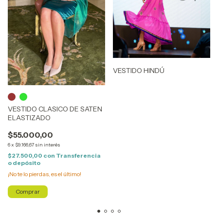
VESTIDO HINDÚ
VESTIDO CLASICO DE SATEN
ELASTIZADO
$55.000,00
6
x
$9.166,67
sin interés
$27.500,00
con
Transferencia
o depósito
¡No te lo pierdas, es el último!
Comprar