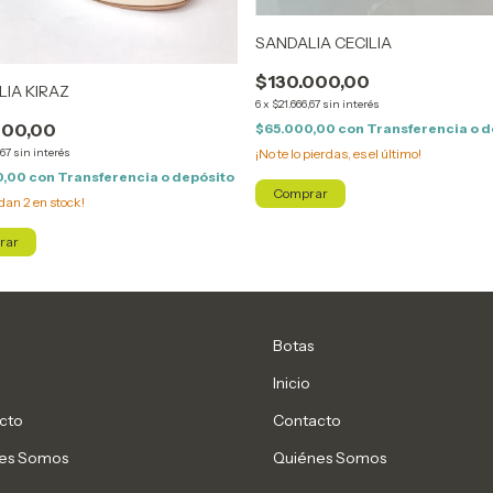
SANDALIA CECILIA
$130.000,00
IA KIRAZ
6
x
$21.666,67
sin interés
000,00
$65.000,00
con
Transferencia o d
¡No te lo pierdas, es el último!
,67
sin interés
0,00
con
Transferencia o depósito
Comprar
edan
2
en stock!
rar
Botas
Inicio
cto
Contacto
es Somos
Quiénes Somos