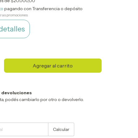
rés de
$20.000,00
to
pagando con Transferencia o depósito
tras promociones
detalles
 devoluciones
sta, podés cambiarlo por otro o devolverlo.
Cambiar CP
Calcular