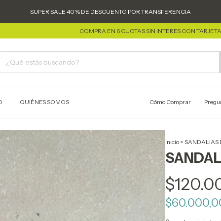
SUPER SALE 40 % DE DESCUENTO POR TRANSFERENCIA
COMPRA EN 6 CUOTAS SIN INTERES CON TARJETA
COMPR
O
QUIÉNES SOMOS
Cómo Comprar
Pregu
Inicio
>
SANDALIAS
SANDAL
$120.0
$60.000,